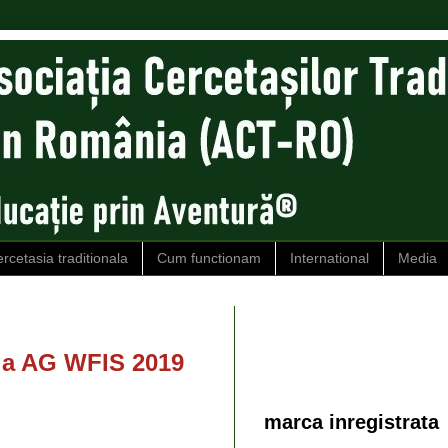
rcetasia traditionala
Cum functionam
International
Media
la AG WFIS 2019
marca inregistrata