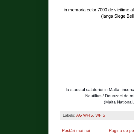
in memoria celor 7000 de vicitime al
(langa Siege Bel
la sfarsitul calatoriei in Malta, ince
Nautilius / Douazeci de m
(Malta National
Labels:
AG WFIS
,
WFIS
Postări mai noi
Pagina de po