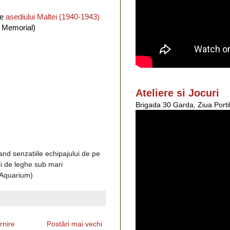
e
asediului Maltei (1940-1943)
l Memorial)
Ateliere si Jocuri
Brigada 30 Garda, Ziua Porti
rcand senzatiile echipajului de pe
ii de leghe sub mari
 Aquarium)
rnire
Postări mai vechi